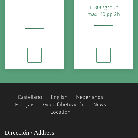
1180€/group
max. 40 pp 2h
Castellano
English
Nederlands
Français
Geoalfabetización
News
Location
Dirección / Address